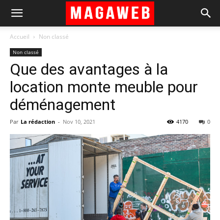
Accueil
Non classé
Non classé
Que des avantages à la
location monte meuble pour
déménagement
Par
La rédaction
-
Nov 10, 2021
4170
0