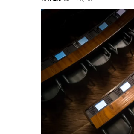
Par
La rédaction
-
Avr 29, 2022