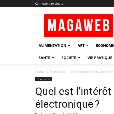
Connecter / rejoindre
Magaweb
ALIMENTATION
ART
ECONOMI
SANTÉ
SOCIÉTÉ
VIE PRATIQUE
Accueil
Non classé
Quel est l’intérêt du vote élect
Non classé
Quel est l’intérêt
électronique ?