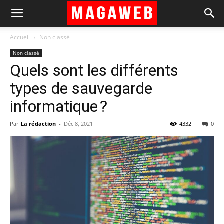
Accueil
Non classé
Non classé
Quels sont les différents
types de sauvegarde
informatique ?
Par
La rédaction
-
Déc 8, 2021
4332
0