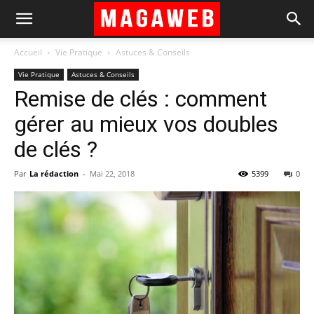
Accueil
Vie Pratique
Astuces & Conseils
Vie Pratique
Astuces & Conseils
Remise de clés : comment
gérer au mieux vos doubles
de clés ?
Par
La rédaction
-
Mai 22, 2018
5399
0