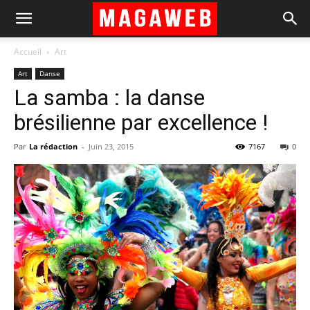
Accueil
Art
Art
Danse
La samba : la danse
brésilienne par excellence !
Par
La rédaction
-
Juin 23, 2015
7167
0