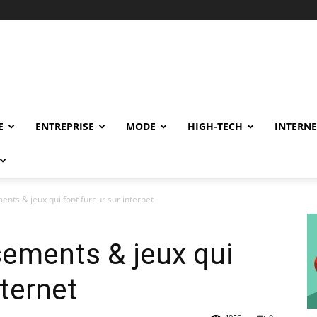
E
ENTREPRISE
MODE
HIGH-TECH
INTERNE
ents & jeux qui font fureur sur internet
sements & jeux qui
nternet