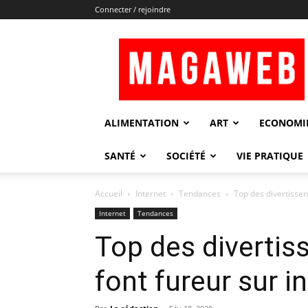
Connecter / rejoindre
Magaweb
ALIMENTATION
ART
ECONOMI
SANTÉ
SOCIÉTÉ
VIE PRATIQUE
Accueil
Internet
Tendances
Top des divertissem
Internet
Tendances
Top des divertis
font fureur sur i