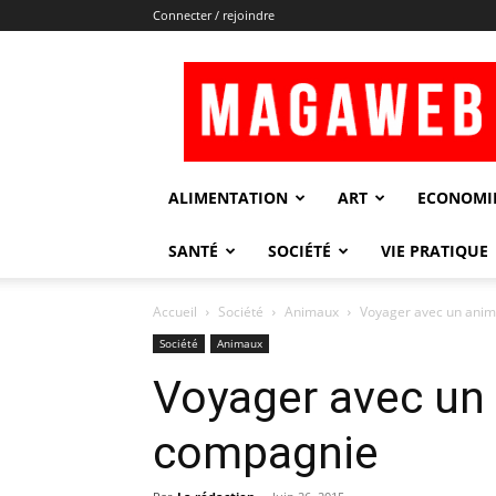
Connecter / rejoindre
Magaweb
ALIMENTATION
ART
ECONOMI
SANTÉ
SOCIÉTÉ
VIE PRATIQUE
Accueil
Société
Animaux
Voyager avec un anim
Société
Animaux
Voyager avec un
compagnie