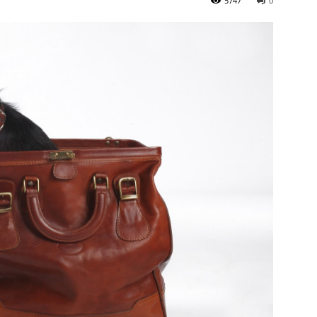
5747
0