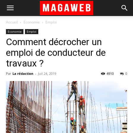
Accueil
Economie
Emploi
Economie
Emploi
Comment décrocher un
emploi de conducteur de
travaux ?
Par
La rédaction
-
Juil 24, 2019
4910
0