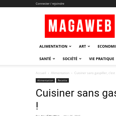
Connecter / rejoindre
Magaweb
ALIMENTATION
ART
ECONOMI
SANTÉ
SOCIÉTÉ
VIE PRATIQUE
Accueil
Alimentation
Cuisiner sans gaspiller, c’est 
Alimentation
Recette
Cuisiner sans gas
!