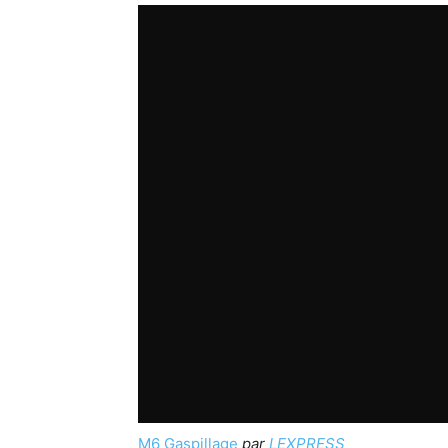
M6 Gaspillage
par
LEXPRESS