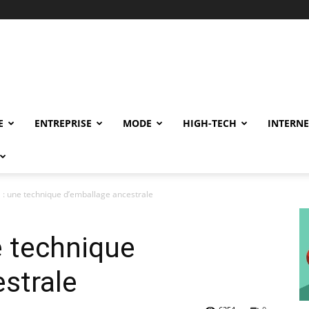
E
ENTREPRISE
MODE
HIGH-TECH
INTERNE
i : une technique d’emballage ancestrale
e technique
strale