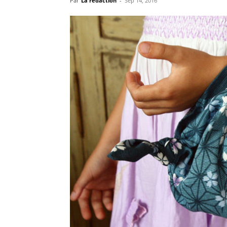
Par
La rédaction
-
Sep 14, 2016