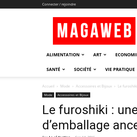
Connecter / rejoindre
Magaweb
ALIMENTATION
ART
ECONOMI
SANTÉ
SOCIÉTÉ
VIE PRATIQUE
Accueil
Mode
Accessoires et Bijoux
Le furoshik
Mode
Accessoires et Bijoux
Le furoshiki : un
d’emballage ance