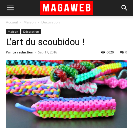
Accueil
Maison
Décoration
Maison
Décoration
L’art du scoubidou !
Par
La rédaction
-
Sep 17, 2016
6020
0