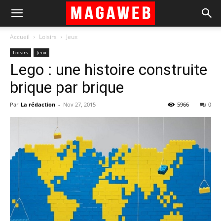
Accueil
Loisirs
Jeux
Loisirs
Jeux
Lego : une histoire construite
brique par brique
Par
La rédaction
-
Nov 27, 2015
5966
0