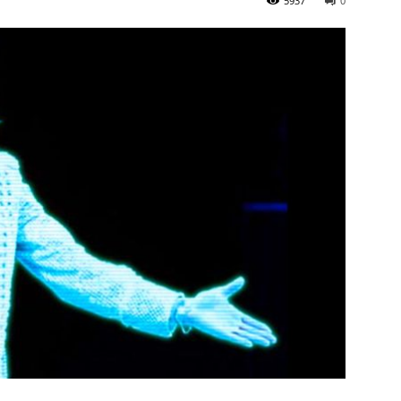
5937
0