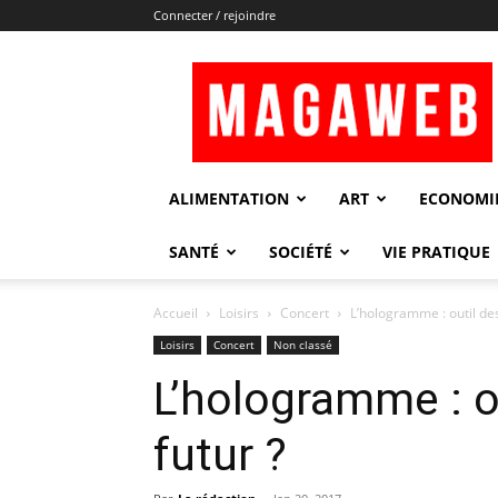
Connecter / rejoindre
Magaweb
ALIMENTATION
ART
ECONOMI
SANTÉ
SOCIÉTÉ
VIE PRATIQUE
Accueil
Loisirs
Concert
L’hologramme : outil des
Loisirs
Concert
Non classé
L’hologramme : o
futur ?