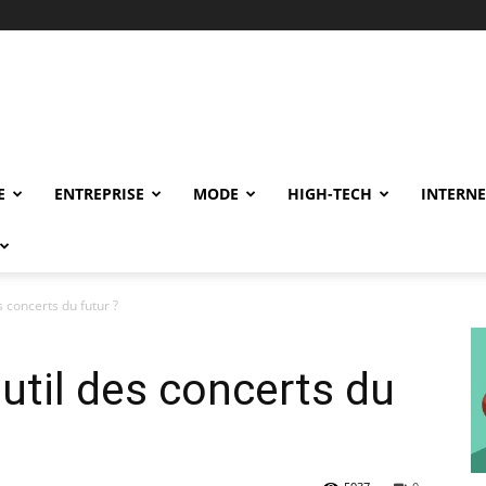
E
ENTREPRISE
MODE
HIGH-TECH
INTERNE
 concerts du futur ?
util des concerts du