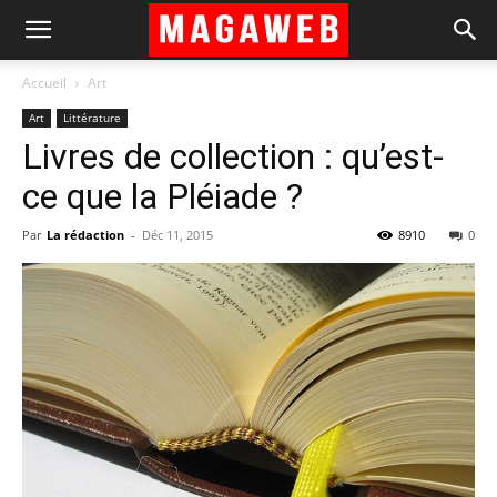
Accueil
Art
Art
Littérature
Livres de collection : qu’est-
ce que la Pléiade ?
Par
La rédaction
-
Déc 11, 2015
8910
0