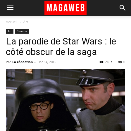
Accueil
Art
Art
Cinéma
La parodie de Star Wars : le
côté obscur de la saga
Par
La rédaction
-
Déc 14, 2015
7167
0