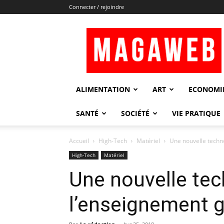
Connecter / rejoindre
Magaweb
ALIMENTATION
ART
ECONOMI
SANTÉ
SOCIÉTÉ
VIE PRATIQUE
Accueil
High-Tech
Matériel
Une nouvelle techn
High-Tech
Matériel
Une nouvelle te
l’enseignement g