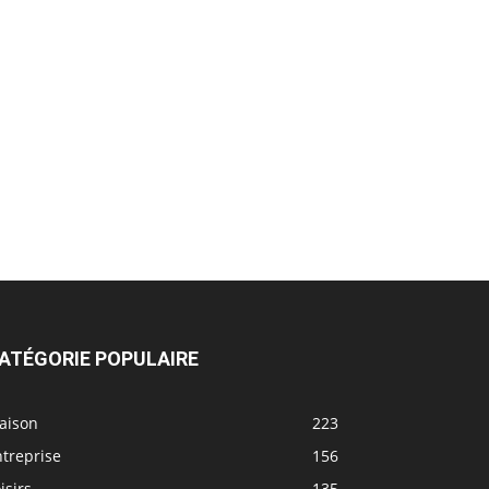
ATÉGORIE POPULAIRE
aison
223
treprise
156
isirs
135