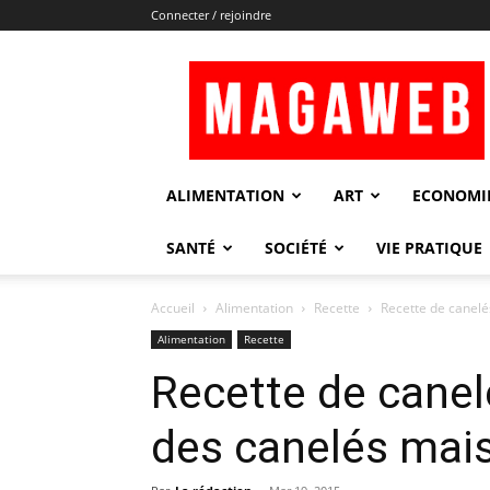
Connecter / rejoindre
Magaweb
ALIMENTATION
ART
ECONOMI
SANTÉ
SOCIÉTÉ
VIE PRATIQUE
Accueil
Alimentation
Recette
Recette de canelé
Alimentation
Recette
Recette de canel
des canelés mai