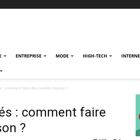
E
ENTREPRISE
MODE
HIGH-TECH
INTERNE
s : comment faire des canelés maison ?
és : comment faire
son ?