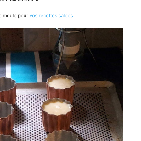
 ce moule pour
vos recettes salées
!