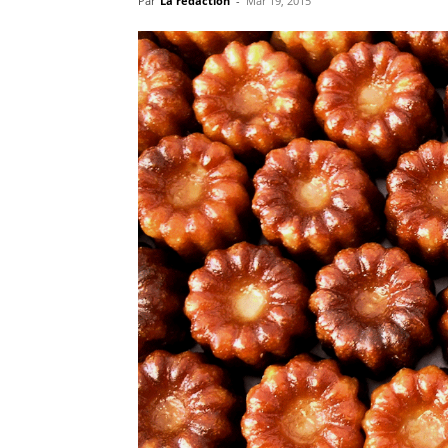
Par
La rédaction
-
Mar 19, 2015