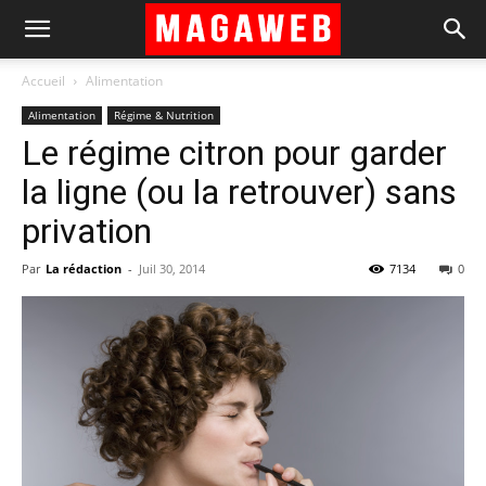
Accueil
Alimentation
Alimentation
Régime & Nutrition
Le régime citron pour garder
la ligne (ou la retrouver) sans
privation
Par
La rédaction
-
Juil 30, 2014
7134
0