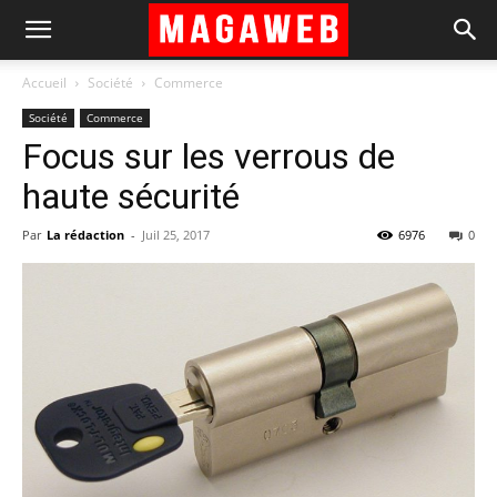
Accueil
Société
Commerce
Société
Commerce
Focus sur les verrous de
haute sécurité
Par
La rédaction
-
Juil 25, 2017
6976
0