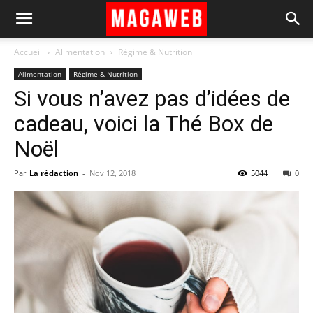
Accueil
Alimentation
Régime & Nutrition
Alimentation
Régime & Nutrition
Si vous n’avez pas d’idées de
cadeau, voici la Thé Box de
Noël
Par
La rédaction
-
Nov 12, 2018
5044
0