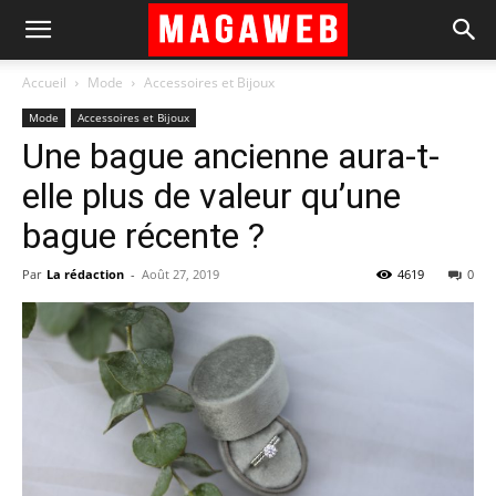
Accueil
Mode
Accessoires et Bijoux
Mode
Accessoires et Bijoux
Une bague ancienne aura-t-
elle plus de valeur qu’une
bague récente ?
Par
La rédaction
-
Août 27, 2019
4619
0