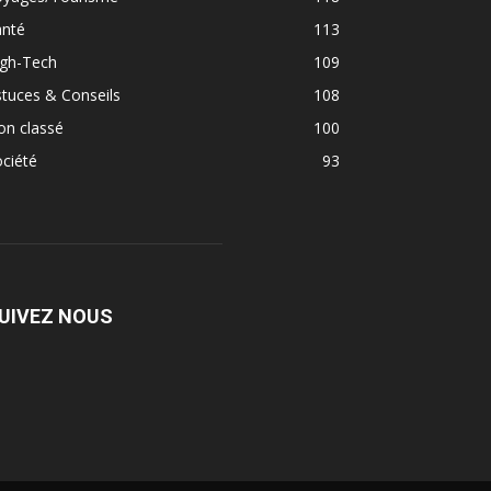
anté
113
igh-Tech
109
tuces & Conseils
108
on classé
100
ciété
93
UIVEZ NOUS