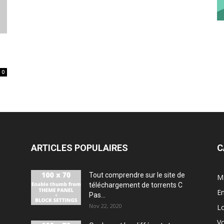
0
ARTICLES POPULAIRES
C
Tout comprendre sur le site de
M
téléchargement de torrents C
En
Pas...
Nov 22, 2020
Lo
V