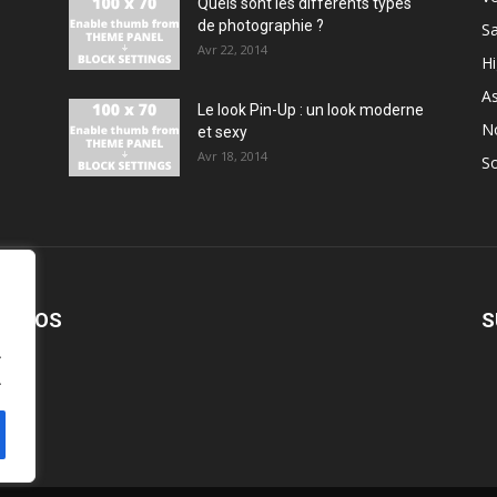
Quels sont les différents types
de photographie ?
S
Avr 22, 2014
H
As
Le look Pin-Up : un look moderne
N
et sexy
Avr 18, 2014
So
PROPOS
S
.
.