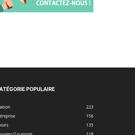
ATÉGORIE POPULAIRE
aison
223
treprise
156
isirs
135
oyages/Tourisme
118