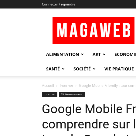
Connecter / rejoindre
Magaweb
ALIMENTATION
ART
ECONOMI
SANTÉ
SOCIÉTÉ
VIE PRATIQUE
Accueil
Internet
Google Mobile Friendly : tout comp
Internet
Référencement
Google Mobile Fri
comprendre sur l