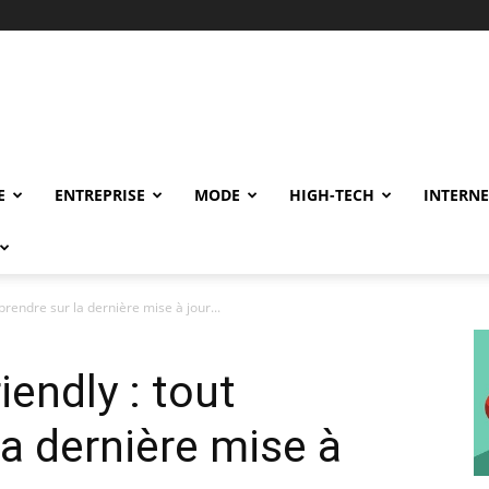
E
ENTREPRISE
MODE
HIGH-TECH
INTERNE
rendre sur la dernière mise à jour...
endly : tout
a dernière mise à