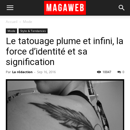
Accueil
Mode
Mode
Style & Tendances
Le tatouage plume et infini, la
force d’identité et sa
signification
Par
La rédaction
-
Sep 16, 2016
10047
0