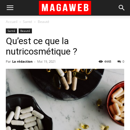
Accueil
Santé
Beauté
Santé
Beauté
Qu’est ce que la
nutricosmétique ?
Par
La rédaction
-
Mai 19, 2021
4448
0