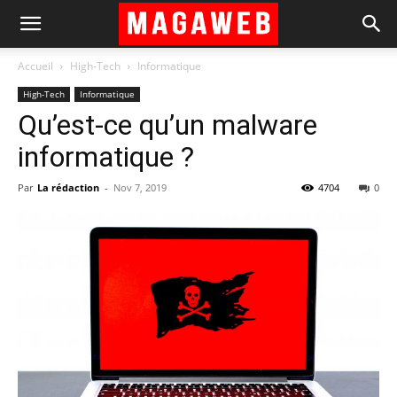
Accueil
High-Tech
Informatique
High-Tech
Informatique
Qu’est-ce qu’un malware
informatique ?
Par
La rédaction
-
Nov 7, 2019
4704
0