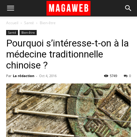
Accueil
Santé
Bien-être
Santé
Bien-être
Pourquoi s’intéresse-t-on à la
médecine traditionnelle
chinoise ?
Par
La rédaction
-
Oct 4, 2016
5749
0