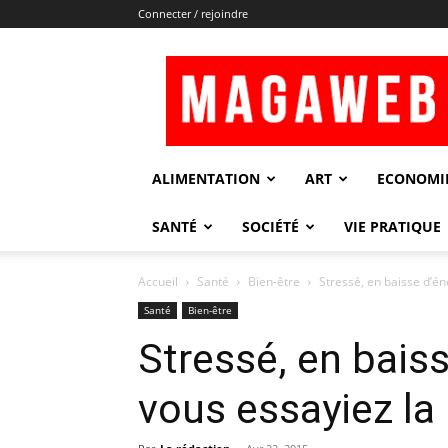
Connecter / rejoindre
Magaweb
ALIMENTATION
ART
ECONOMI
SANTÉ
SOCIÉTÉ
VIE PRATIQUE
Accueil
Santé
Bien-être
Stressé, en baisse d’éne
Santé
Bien-être
Stressé, en baiss
vous essayiez la 