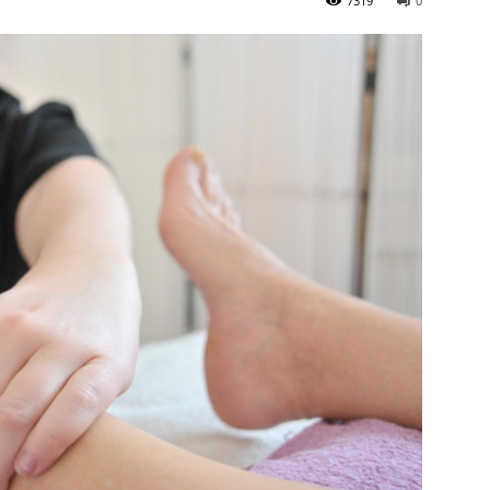
7319
0