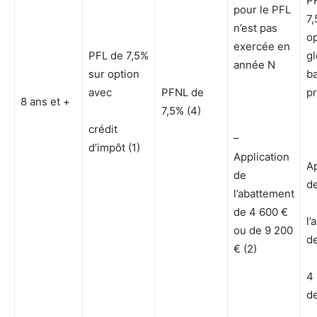
P
pour le PFL
7,
n’est pas
op
exercée en
PFL de 7,5%
gl
année N
sur option
b
avec
PFNL de
pr
8 ans et +
7,5% (4)
crédit
–
d’impôt (1)
Application
Ap
de
d
l’abattement
de 4 600 €
l’
ou de 9 200
d
€ (2)
4
d