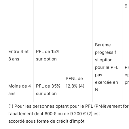
9 
Barème
Entre 4 et
PFL de 15%
progressif
8 ans
sur option
si option
pour le PFL
PF
pas
op
PFNL de
exercée en
pr
Moins de 4
PFL de 35%
12,8% (4)
N
ans
sur option
(1) Pour les personnes optant pour le PFL (Prélèvement forfa
l’abattement de 4 600 € ou de 9 200 € (2) est
accordé sous forme de crédit d’impôt