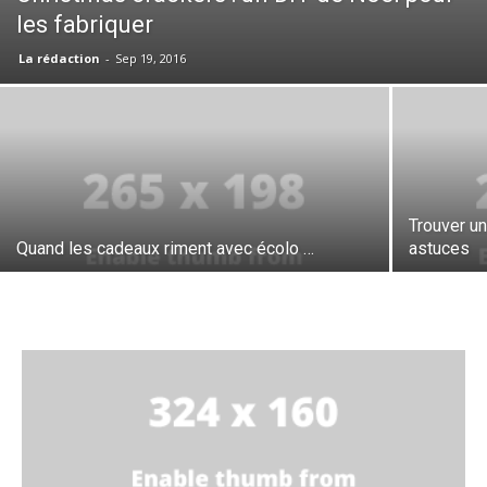
les fabriquer
La rédaction
-
Sep 19, 2016
Trouver u
Quand les cadeaux riment avec écolo …
astuces