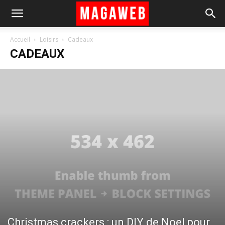
Accueil
Loisirs
Cadeaux
CADEAUX
Christmas crackers : un DIY de Noel pour