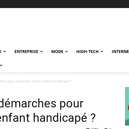
E
ENTREPRISE
MODE
HIGH-TECH
INTERNE
hes pour scolariser votre enfant handicapé ?
 démarches pour
 enfant handicapé ?