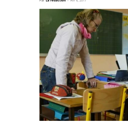
Par
La rédaction
-
Avr 6, 2017