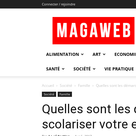
Connecter / rejoindre
Magaweb
ALIMENTATION
ART
ECONOMI
SANTÉ
SOCIÉTÉ
VIE PRATIQUE
Accueil
Société
Famille
Quelles sont les démarc
Société
Famille
Quelles sont les
scolariser votre