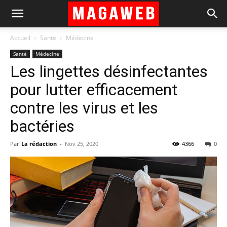
Accueil
Santé
Médecine
Santé
Médecine
Les lingettes désinfectantes
pour lutter efficacement
contre les virus et les
bactéries
Par
La rédaction
-
Nov 25, 2020
4366
0