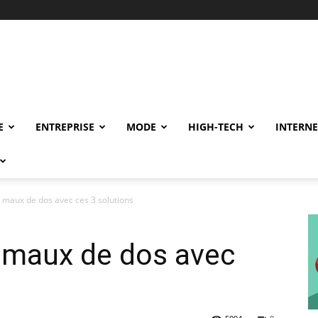
E
ENTREPRISE
MODE
HIGH-TECH
INTERNE
s maux de dos avec ces 3 solutions
s maux de dos avec