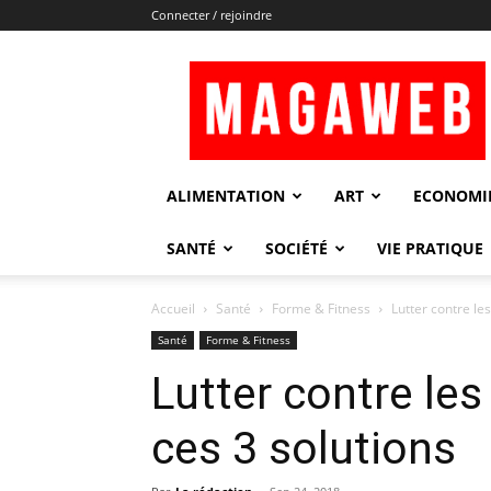
Connecter / rejoindre
Magaweb
ALIMENTATION
ART
ECONOMI
SANTÉ
SOCIÉTÉ
VIE PRATIQUE
Accueil
Santé
Forme & Fitness
Lutter contre le
Santé
Forme & Fitness
Lutter contre le
ces 3 solutions