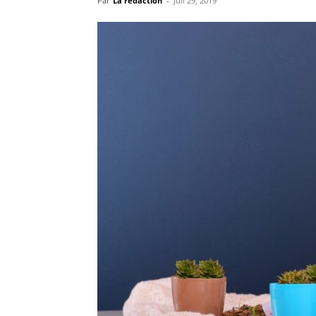
Par
La rédaction
-
Juil 29, 2019