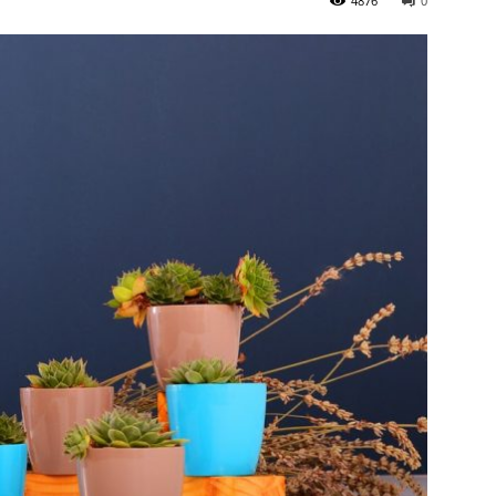
4876
0