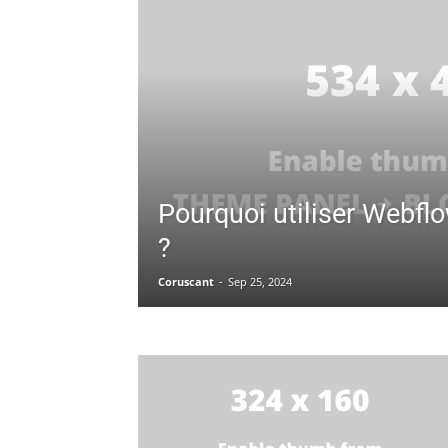
Pourquoi utiliser Webfl
?
Coruscant
-
Sep 25, 2024