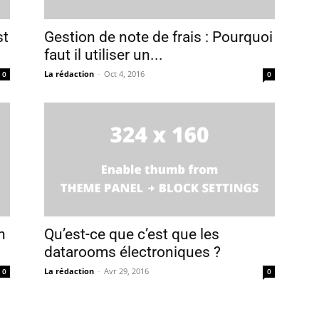
st
Gestion de note de frais : Pourquoi
faut il utiliser un...
La rédaction
-
Oct 4, 2016
0
0
n
Qu’est-ce que c’est que les
datarooms électroniques ?
La rédaction
-
Avr 29, 2016
0
0