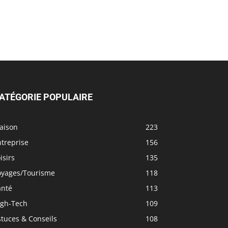
ATÉGORIE POPULAIRE
aison
223
treprise
156
isirs
135
oyages/Tourisme
118
anté
113
igh-Tech
109
tuces & Conseils
108