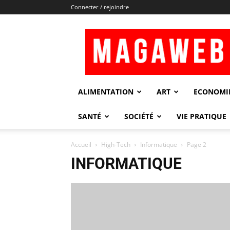
Connecter / rejoindre
Magaweb
ALIMENTATION
ART
ECONOMI
SANTÉ
SOCIÉTÉ
VIE PRATIQUE
Accueil
High-Tech
Informatique
Page 2
INFORMATIQUE