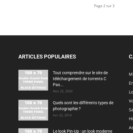
Page 2 sur 3
ARTICLES POPULAIRES
C
Tout comprendre sur le site de
M
téléchargement de torrents C
En
Pas...
Nov 22, 2020
Lo
V
Quels sont les différents types de
photographie ?
S
Avr 22, 2014
H
As
Le look Pin-Up : un look moderne