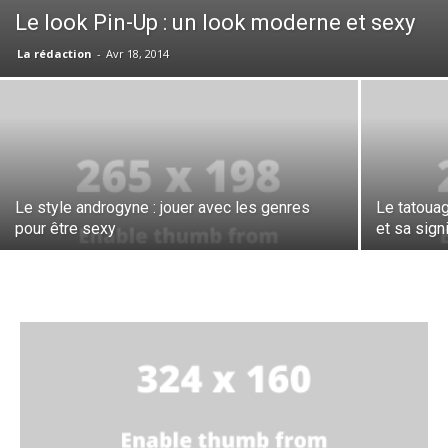
Le look Pin-Up : un look moderne et sexy
La rédaction
-
Avr 18, 2014
Le style androgyne : jouer avec les genres
Le tatouag
pour être sexy
et sa sign