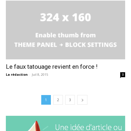
Le faux tatouage revient en force !
La rédaction
-
Juil 8, 2015
0
1
2
3