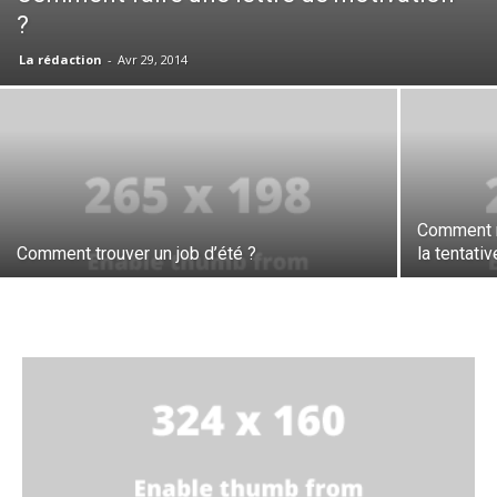
?
La rédaction
-
Avr 29, 2014
Comment m
Comment trouver un job d’été ?
la tentati